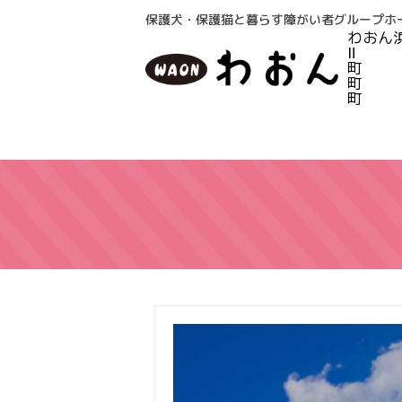
保護犬・保護猫と暮らす障がい者グループホ
わおん浜
Ⅱ わ
町 
町 
町