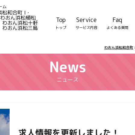
ーム
松和合町 Ⅰ・
おん浜松植松
Top
Service
Faq
わおん浜松十軒
わおん浜松三島
トップ
サービス内容
よくある質問
わおん浜松和合町
News
ニュース
求人情報を更新しました！